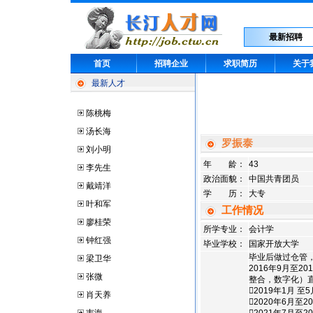
最新招聘
首页
招聘企业
求职简历
关于
最新人才
陈桃梅
汤长海
罗振泰
刘小明
年 龄：
43
李先生
政治面貌：
中国共青团员
戴靖洋
学 历：
大专
叶和军
工作情况
廖桂荣
所学专业：
会计学
钟红强
毕业学校：
国家开放大学
毕业后做过仓管
梁卫华
2016年9月至
张微
整合，数字化）
2019年1月
肖天养
2020年6月至