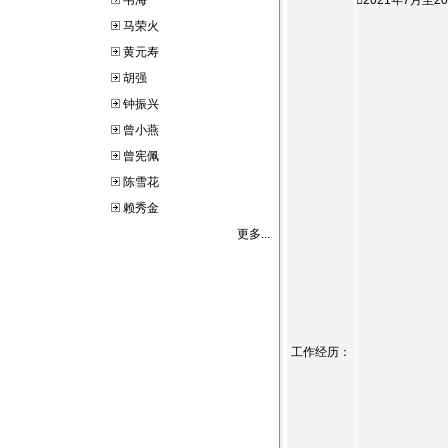
韦海
2021年7月
马荣火
黄元寿
胡强
钟振兴
曾小燕
曾宪佩
陈雪花
赖秀金
更多...
工作经历：