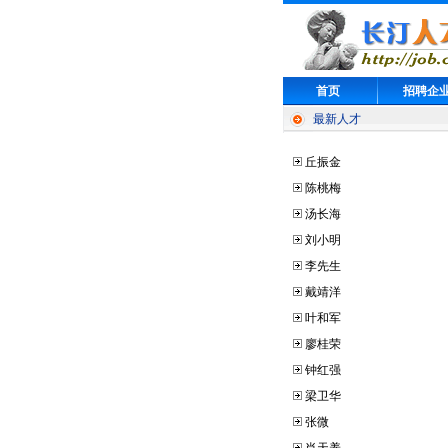
首页
招聘企
最新人才
丘振金
陈桃梅
汤长海
刘小明
李先生
戴靖洋
叶和军
廖桂荣
钟红强
梁卫华
张微