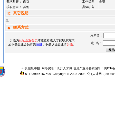
要求月薪：
面议
工作类型：
全职
求职意向：
其他
具体职务：
其它说明
无
联系方式
用户名：
升级为
认证企业会员
才能查看该人才的联系方式
密 码：
还不是企业会员请先
注册
，不是认证企业请
升级
。
.
不良信息举报
网络实名：
长汀人才网
信息产业部备案编号：
闽ICP备
5112399
5167599
Copyright © 2003-2008
长汀人才网
（
job.ctw