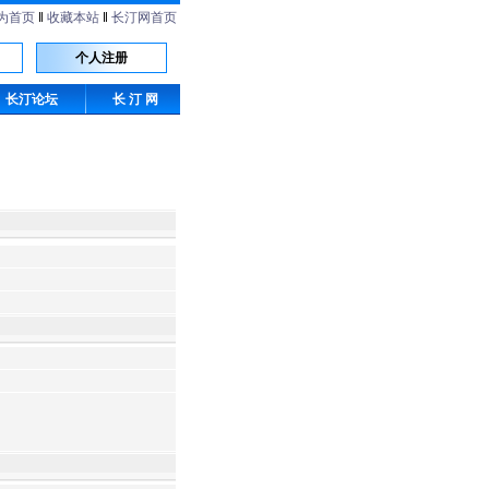
为首页
‖
收藏本站
‖
长汀网首页
个人注册
长汀论坛
长 汀 网