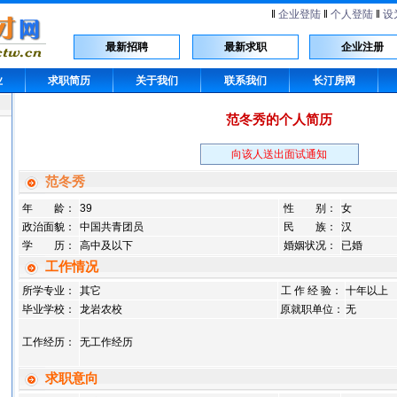
‖
企业登陆
‖
个人登陆
‖
设
最新招聘
最新求职
企业注册
业
求职简历
关于我们
联系我们
长汀房网
范冬秀的个人简历
向该人送出面试通知
范冬秀
年 龄：
39
性 别：
女
政治面貌：
中国共青团员
民 族：
汉
学 历：
高中及以下
婚姻状况：
已婚
工作情况
所学专业：
其它
工 作 经 验：
十年以上
毕业学校：
龙岩农校
原就职单位：
无
工作经历：
无工作经历
求职意向