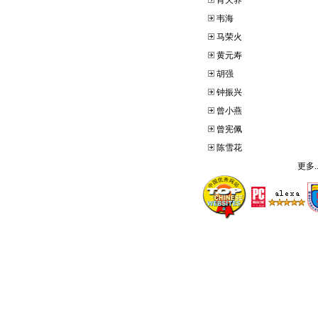
肖天养
韦海
马荣火
黄元寿
胡强
钟振兴
曾小燕
曾宪佩
陈雪花
更多..