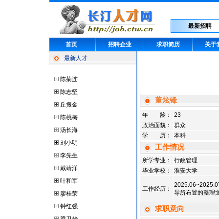
最新招聘
首页
招聘企业
求职简历
关于
最新人才
陈菊连
陈志坚
董炫锋
丘振金
年 龄：
23
陈桃梅
政治面貌：
群众
汤长海
学 历：
本科
刘小明
工作情况
李先生
所学专业：
行政管理
戴靖洋
毕业学校：
淮安大学
叶和军
2025.06~
工作经历：
导所布置的整理文
廖桂荣
钟红强
求职意向