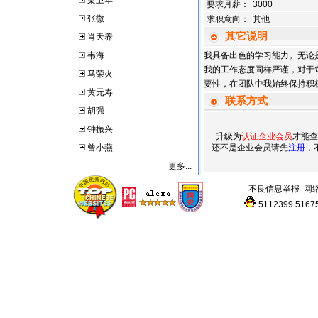
梁卫华
要求月薪：
3000
张微
求职意向：
其他
其它说明
肖天养
韦海
我具备出色的学习能力。无论
我的工作态度同样严谨，对于
马荣火
要性，在团队中我始终保持积
黄元寿
联系方式
胡强
钟振兴
升级为
认证企业会员
才能查
曾小燕
还不是企业会员请先
注册
，
更多...
不良信息举报
网
5112399
5167