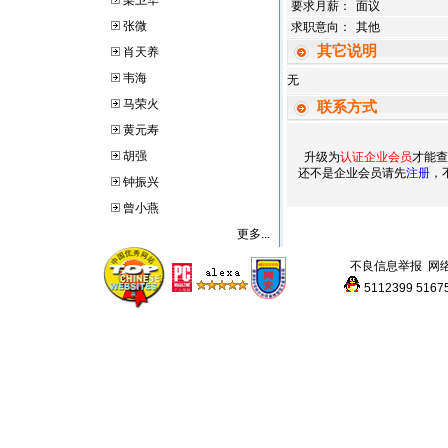
梁卫华
要求月薪：
面议
张微
求职意向：
其他
其它说明
肖天养
韦海
无
马荣火
联系方式
黄元寿
胡强
升级为
认证企业会员
才能查
还不是企业会员请先
注册
，
钟振兴
曾小燕
更多...
不良信息举报
网
5112399
5167