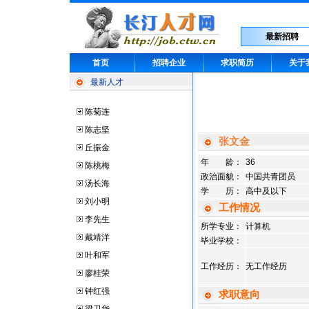
最新招聘
首页
招聘企业
求职简历
关于
最新人才
陈菊连
陈志坚
张文金
丘振金
年 龄：
36
陈桃梅
政治面貌：
中国共青团员
汤长海
学 历：
高中及以下
刘小明
工作情况
李先生
所学专业：
计算机
戴靖洋
毕业学校：
叶和军
工作经历：
无工作经历
廖桂荣
钟红强
求职意向